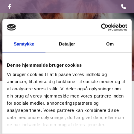
Skip
to
main
content
Samtykke
Detaljer
Om
Denne hjemmeside bruger cookies
Vi bruger cookies til at tilpasse vores indhold og
annoncer, til at vise dig funktioner til sociale medier og til
Negleklip
at analysere vores trafik. Vi deler også oplysninger om
din brug af vores hjemmeside med vores partnere inden
for sociale medier, annonceringspartnere og
Jeg klipper som udgangspunkt hundens negle når den er hos
analysepartnere. Vores partnere kan kombinere disse
mig til klip/trim/vask
data med andre oplysninger, du har givet dem, eller som
Men ellers klipper jeg også negle for 50 kr. ring til mig for at
de har indsamlet fra din brug af deres tjenester.
høre nærmere.