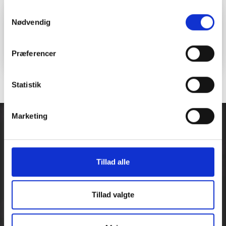
Ring og bestil en tid til din
Samtykkevalg
Nødvendig
hund​​​
Telefon: 28 94 09 41
Præferencer
Statistik
Marketing
CVR: 38849441
K F Ulrichsvej 17, 3300 Frederiksværk
Tillad alle
Parkering i indkørslen
Tlf.:
28 94 09 41
Tillad valgte
Jeg har 6 års erfaring som hundefrisør.
​Jeg går op i at
din
hund
får den bedste mulige oplevelse tilpasset
dens behov, så du kan trygt aflevere din lille ven hos mig.