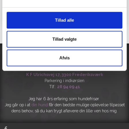
hund​​​
Telefon: 28 94 09 41
Tillad alle
Tillad valgte
Afvis
CVR: 38849441
K F Ulrichsvej 17, 3300 Frederiksværk
Parkering i indkørslen
Tlf.:
28 94 09 41
Jeg har 6 års erfaring som hundefrisør.
​Jeg går op i at
din
hund
får den bedste mulige oplevelse tilpasset
dens behov, så du kan trygt aflevere din lille ven hos mig.